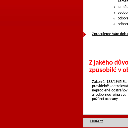
Temati
zaměs
vedou
odborn
odborn
Zpracujeme Vám dokum
Z jakého dův
způsobilé v o
Zákon č. 133/1985 Sb. 
pravidelně kontrolova
neprodleně odstraňova
a odbornou přípravu 
požární ochrany.
ODKAZY