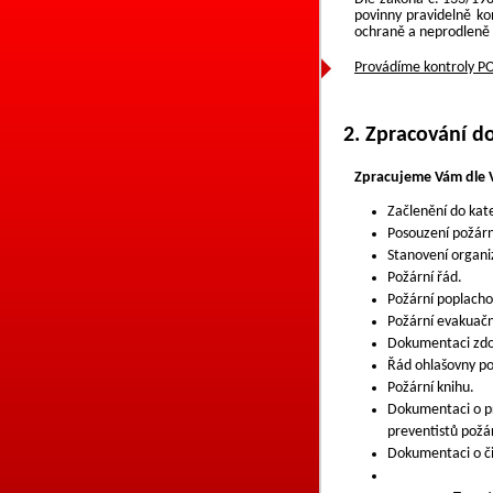
povinny pravidelně ko
ochraně a neprodleně 
Provádíme kontroly PO
2. Zpracování 
Zpracujeme Vám dle 
Začlenění do kat
Posouzení požárn
Stanovení organi
Požární řád.
Požární poplacho
Požární evakuačn
Dokumentaci zdo
Řád ohlašovny p
Požární knihu.
Dokumentaci o pr
preventistů požá
Dokumentaci o či