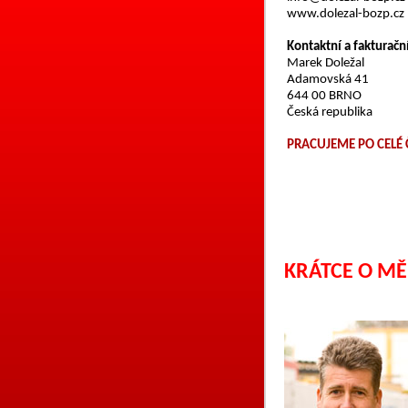
www.dolezal-bozp.cz
Kontaktní a fakturačn
Marek Doležal
Adamovská 41
644 00 BRNO
Česká republika
PRACUJEME PO CELÉ 
KRÁTCE O MĚ