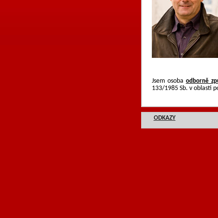
Jsem osoba
odborně způ
133/1985 Sb. v oblasti 
ODKAZY